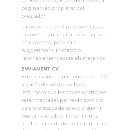
«links» o enllaços des de qualsevol
pàgina web propietat del
prestador.
La presència de «links» o enllaços
només tenen finalitat informativa i
en cap cas suposa cap
suggeriment, invitació o
reconeixement sobre els mateixos.
ENVIAMENT CV
En el cas que l’usuari enviï el seu CV
a través del nostre web, us
informem que les dades aportades
seran tractades per fer-lo partícip
dels processos de selecció que hi
pugui haver, duent a terme una
anàlisi del perfil del sol·licitant amb