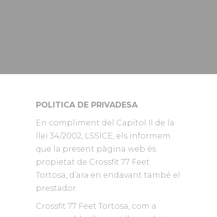
POLITICA DE PRIVADESA
En compliment del Capítol II de la
llei 34/2002, LSSICE, els informem
que la present pàgina web és
propietat de Crossfit 77 Feet
Tortosa, d’ara en endavant també el
prestador.
Crossfit 77 Feet Tortosa, com a