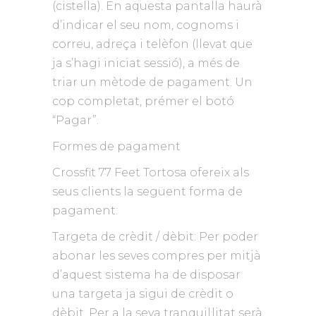
(cistella). En aquesta pantalla haurà
d’indicar el seu nom, cognoms i
correu, adreça i telèfon (llevat que
ja s’hagi iniciat sessió), a més de
triar un mètode de pagament. Un
cop completat, prémer el botó
“Pagar”.
Formes de pagament
Crossfit 77 Feet Tortosa ofereix als
seus clients la següent forma de
pagament:
Targeta de crèdit / dèbit: Per poder
abonar les seves compres per mitjà
d’aquest sistema ha de disposar
una targeta ja sigui de crèdit o
dèbit. Per a la seva tranquil·litat serà