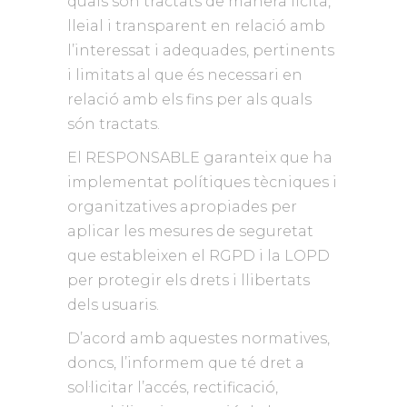
quals són tractats de manera lícita,
lleial i transparent en relació amb
l’interessat i adequades, pertinents
i limitats al que és necessari en
relació amb els fins per als quals
són tractats.
El RESPONSABLE garanteix que ha
implementat polítiques tècniques i
organitzatives apropiades per
aplicar les mesures de seguretat
que estableixen el RGPD i la LOPD
per protegir els drets i llibertats
dels usuaris.
D’acord amb aquestes normatives,
doncs, l’informem que té dret a
sol·licitar l’accés, rectificació,