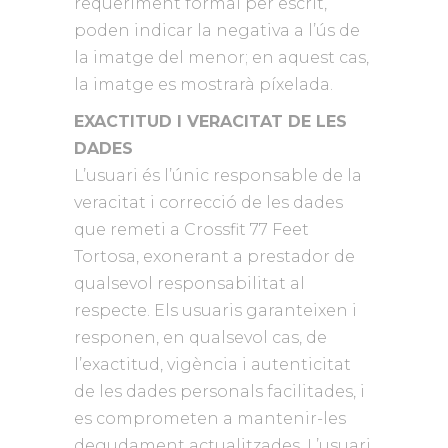
requeriment formal per escrit,
poden indicar la negativa a l’ús de
la imatge del menor; en aquest cas,
la imatge es mostrarà píxelada.
EXACTITUD I VERACITAT DE LES
DADES
L’usuari és l’únic responsable de la
veracitat i correcció de les dades
que remeti a Crossfit 77 Feet
Tortosa, exonerant a prestador de
qualsevol responsabilitat al
respecte. Els usuaris garanteixen i
responen, en qualsevol cas, de
l’exactitud, vigència i autenticitat
de les dades personals facilitades, i
es comprometen a mantenir-les
degudament actualitzades. L’usuari