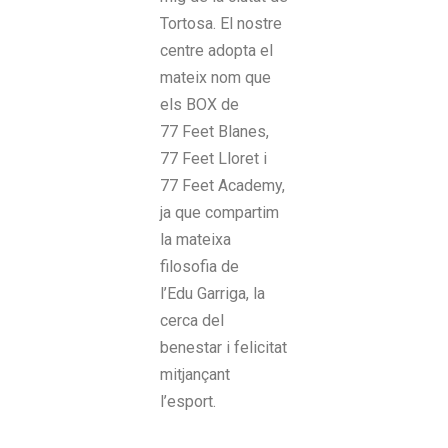
Tortosa. El nostre
centre adopta el
mateix nom que
els
BOX
de
77
Feet
Blanes,
77
Feet
Lloret i
77
Feet
Academy
,
ja que compartim
la mateixa
filosofia de
l’
Edu
Garriga, la
cerca del
benestar i felicitat
mitjançant
l’esport.