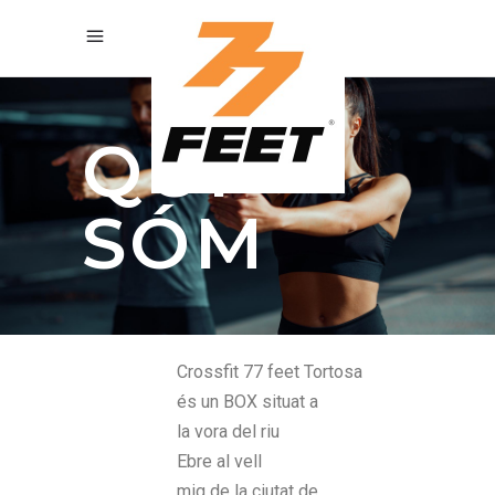
QUI
SÓM
Crossfit
77
feet
Tortosa
és un BOX situat a
la vora del riu
Ebre
al vell
mig
de la ciutat de