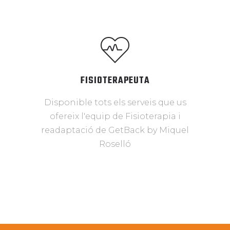
FISIOTERAPEUTA
Disponible tots els serveis que us
ofereix l'equip de Fisioterapia i
readaptació de GetBack by Miquel
Roselló