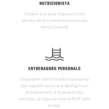
NUTRICIONISTA
Posem a la teva disposició els
serveis de la nostra nutricionista
Anna Vicente
ENTRENADORS PERSONALS
Disposem d'entrenadors personal
per aquells socis que desitgin un
entrenament a la seva mida i
exclusiu, ja sigui al nostre BOX com
a casa.