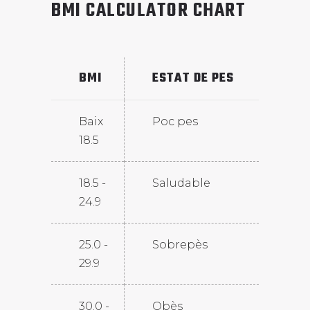
BMI CALCULATOR CHART
BMI
ESTAT DE PES
Baix
Poc pes
18.5
18.5 -
Saludable
24.9
25.0 -
Sobrepès
29.9
30.0 -
Obès