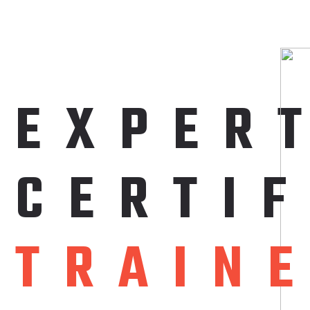
EXPER
C
E
R
T
I
T
R
A
I
N