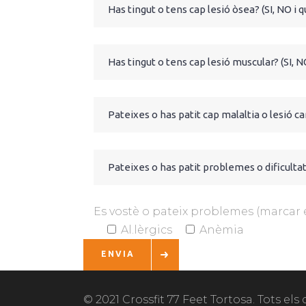
Es vostè o pateix problemes (marcar 
Al.lèrgics
Anèmia
ENVIA
© 2021 Crossfit 77 Feet Tortosa. Tots els 