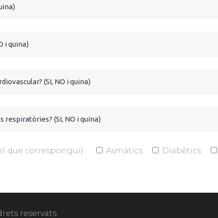
el que correspongui):
Asmàtics
Diabètics
drets reservats.