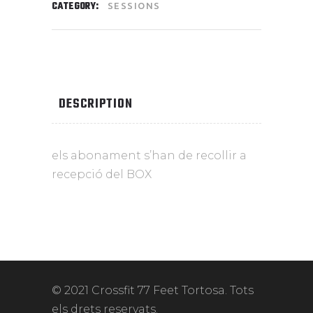
CATEGORY:
SESSIONS
DESCRIPTION
els abonament s’han de recollir a
recepció del BOX
© 2021 Crossfit 77 Feet Tortosa. Tots
els drets reservats.