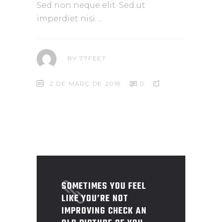
Sed non neque elit. Sed ut
imperdiet nisi.
BY
77FEET
2 DE MARÇ DE 2018
0
SOMETIMES YOU FEEL
LIKE YOU’RE NOT
IMPROVING CHECK AN