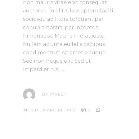
non mauris vitae erat consequat
auctor eu in elit. Class aptent taciti
sociosqu ad litora torquent per
conubia nostra, per inceptos
himenaeos. Mauris in erat justo.
Nullam ac urna eu felis dapibus
condimentum sit amet a augue.
Sed non neque elit. Sed ut
imperdiet nisi.
BY
77FEET
2 DE MARÇ DE 2018
0