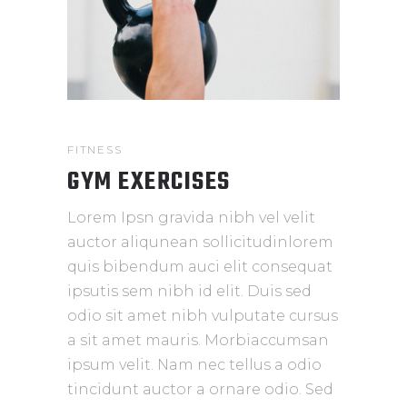
FITNESS
GYM EXERCISES
Lorem Ipsn gravida nibh vel velit
auctor aliqunean sollicitudinlorem
quis bibendum auci elit consequat
ipsutis sem nibh id elit. Duis sed
odio sit amet nibh vulputate cursus
a sit amet mauris. Morbiaccumsan
ipsum velit. Nam nec tellus a odio
tincidunt auctor a ornare odio. Sed