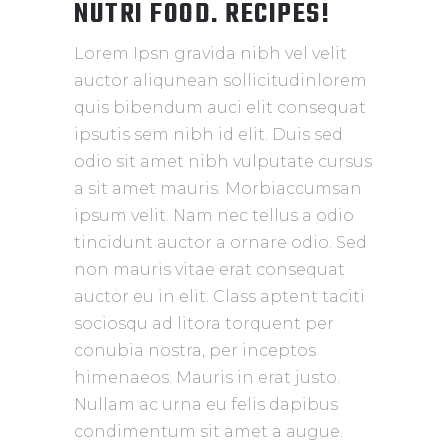
NUTRI FOOD. RECIPES!
Lorem Ipsn gravida nibh vel velit
auctor aliqunean sollicitudinlorem
quis bibendum auci elit consequat
ipsutis sem nibh id elit. Duis sed
odio sit amet nibh vulputate cursus
a sit amet mauris. Morbiaccumsan
ipsum velit. Nam nec tellus a odio
tincidunt auctor a ornare odio. Sed
non mauris vitae erat consequat
auctor eu in elit. Class aptent taciti
sociosqu ad litora torquent per
conubia nostra, per inceptos
himenaeos. Mauris in erat justo.
Nullam ac urna eu felis dapibus
condimentum sit amet a augue.