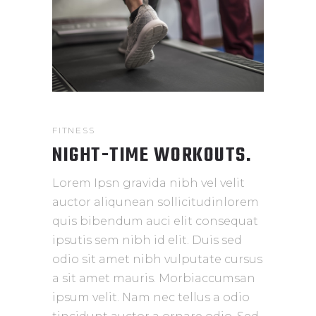
FITNESS
NIGHT-TIME WORKOUTS.
Lorem Ipsn gravida nibh vel velit
auctor aliqunean sollicitudinlorem
quis bibendum auci elit consequat
ipsutis sem nibh id elit. Duis sed
odio sit amet nibh vulputate cursus
a sit amet mauris. Morbiaccumsan
ipsum velit. Nam nec tellus a odio