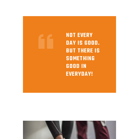
NOT EVERY
DAY IS GOOD.
BUT THERE IS
SOMETHING
GOOD IN
EVERYDAY!