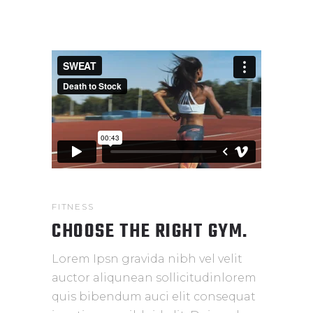
FITNESS
CHOOSE THE RIGHT GYM.
Lorem Ipsn gravida nibh vel velit
auctor aliqunean sollicitudinlorem
quis bibendum auci elit consequat