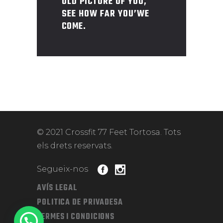
OLD PICTURE OF YOU,
SEE HOW FAR YOU’WE
COME.
© 2021 Crossfit 77 Feet Tortosa. Tots
els drets reservats.
Segueix-nos
AVÍS LEGAL
POLITICA DE PRIVADESA
TERMES I CONDICIONS