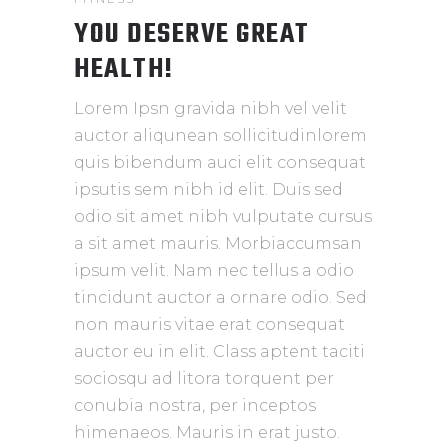
YOU DESERVE GREAT
HEALTH!
Lorem Ipsn gravida nibh vel velit
auctor aliqunean sollicitudinlorem
quis bibendum auci elit consequat
ipsutis sem nibh id elit. Duis sed
odio sit amet nibh vulputate cursus
a sit amet mauris. Morbiaccumsan
ipsum velit. Nam nec tellus a odio
tincidunt auctor a ornare odio. Sed
non mauris vitae erat consequat
auctor eu in elit. Class aptent taciti
sociosqu ad litora torquent per
conubia nostra, per inceptos
himenaeos. Mauris in erat justo.