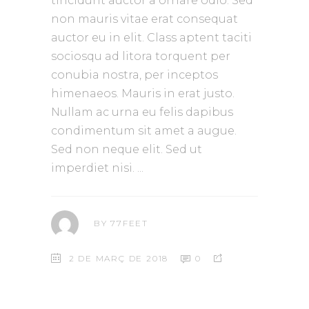
tincidunt auctor a ornare odio. Sed
non mauris vitae erat consequat
auctor eu in elit. Class aptent taciti
sociosqu ad litora torquent per
conubia nostra, per inceptos
himenaeos. Mauris in erat justo.
Nullam ac urna eu felis dapibus
condimentum sit amet a augue.
Sed non neque elit. Sed ut
imperdiet nisi.
BY
77FEET
2 DE MARÇ DE 2018
0