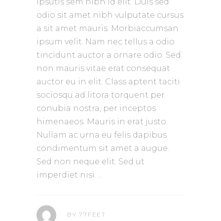
ipsutis sem nibh id elit. Duis sed
odio sit amet nibh vulputate cursus
a sit amet mauris. Morbiaccumsan
ipsum velit. Nam nec tellus a odio
tincidunt auctor a ornare odio. Sed
non mauris vitae erat consequat
auctor eu in elit. Class aptent taciti
sociosqu ad litora torquent per
conubia nostra, per inceptos
himenaeos. Mauris in erat justo.
Nullam ac urna eu felis dapibus
condimentum sit amet a augue.
Sed non neque elit. Sed ut
imperdiet nisi.
BY
77FEET