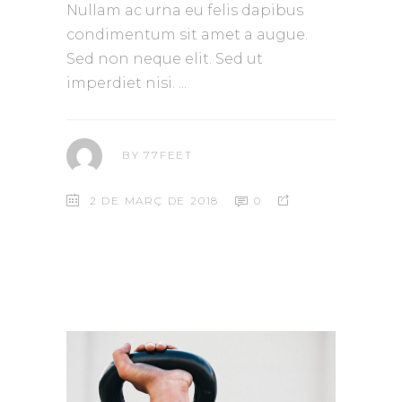
Nullam ac urna eu felis dapibus
condimentum sit amet a augue.
Sed non neque elit. Sed ut
imperdiet nisi.
BY
77FEET
2 DE MARÇ DE 2018
0