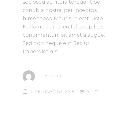
sociosqu ad litora torquent per
conubia nostra, per inceptos
himenaeos. Mauris in erat justo.
Nullam ac urna eu felis dapibus
condimentum sit amet a augue.
Sed non neque elit. Sed ut
imperdiet nisi.
BY
77FEET
2 DE MARÇ DE 2018
0