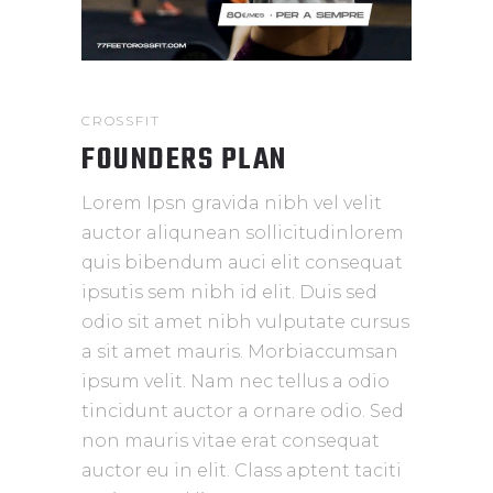
CROSSFIT
FOUNDERS PLAN
Lorem Ipsn gravida nibh vel velit
auctor aliqunean sollicitudinlorem
quis bibendum auci elit consequat
ipsutis sem nibh id elit. Duis sed
odio sit amet nibh vulputate cursus
a sit amet mauris. Morbiaccumsan
ipsum velit. Nam nec tellus a odio
tincidunt auctor a ornare odio. Sed
non mauris vitae erat consequat
auctor eu in elit. Class aptent taciti