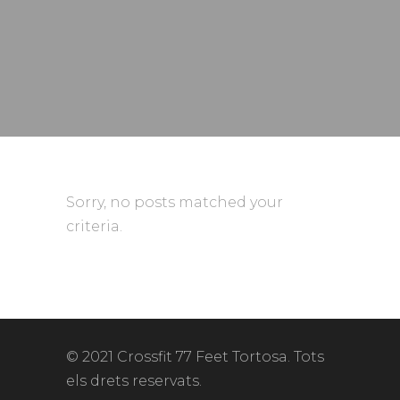
Sorry, no posts matched your
criteria.
© 2021 Crossfit 77 Feet Tortosa. Tots
els drets reservats.