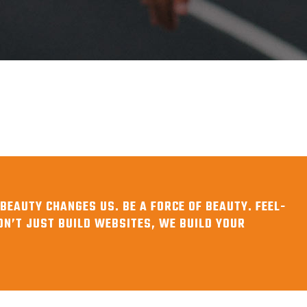
BEAUTY CHANGES US. BE A FORCE OF BEAUTY. FEEL-
ON’T JUST BUILD WEBSITES, WE BUILD YOUR