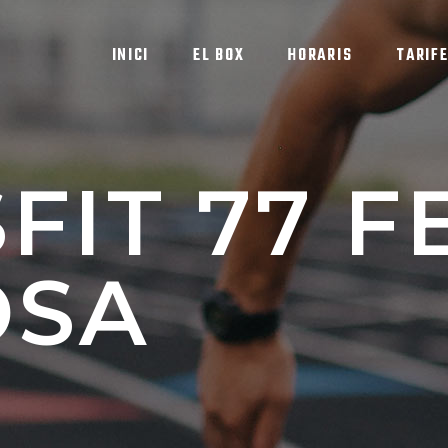
INICI
EL BOX
HORARIS
TARIF
FIT 77 F
OSA