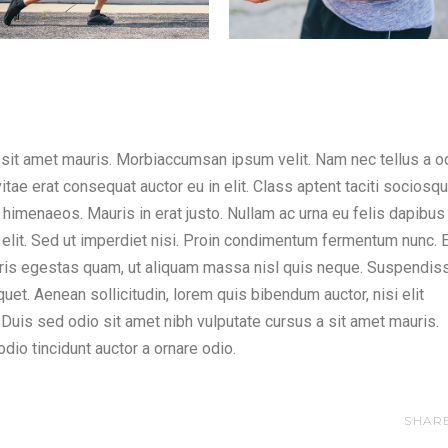
 sit amet mauris. Morbiaccumsan ipsum velit. Nam nec tellus a o
itae erat consequat auctor eu in elit. Class aptent taciti sociosq
s himenaeos. Mauris in erat justo. Nullam ac urna eu felis dapibus
lit. Sed ut imperdiet nisi. Proin condimentum fermentum nunc. 
auris egestas quam, ut aliquam massa nisl quis neque. Suspendiss
iquet. Aenean sollicitudin, lorem quis bibendum auctor, nisi elit
 Duis sed odio sit amet nibh vulputate cursus a sit amet mauris.
dio tincidunt auctor a ornare odio.
SHARE