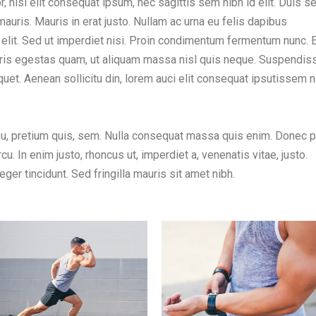
, nisi elit consequat ipsum, nec sagittis sem nibh id elit. Duis s
auris. Mauris in erat justo. Nullam ac urna eu felis dapibus
lit. Sed ut imperdiet nisi. Proin condimentum fermentum nunc. 
auris egestas quam, ut aliquam massa nisl quis neque. Suspendiss
iquet. Aenean sollicitu din, lorem auci elit consequat ipsutissem n
 eu, pretium quis, sem. Nulla consequat massa quis enim. Donec 
arcu. In enim justo, rhoncus ut, imperdiet a, venenatis vitae, justo.
ger tincidunt. Sed fringilla mauris sit amet nibh.