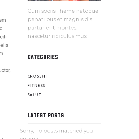
Cum sociis Theme natoque
penati bus et magnis dis
sem
parturient montes,
ec
nascetur ridiculus mus.
citi
elis
um
CATEGORIES
uctor,
CROSSFIT
FITNESS
SALUT
LATEST POSTS
Sorry, no posts matched your