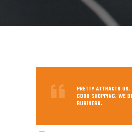
PRETTY ATTRACTS US. 
GOOD SHOPPING. WE D
BUSINESS.