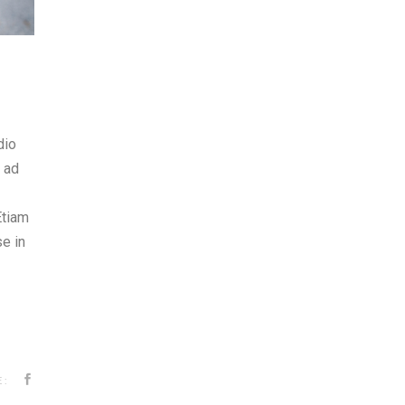
dio
u ad
Etiam
e in
: