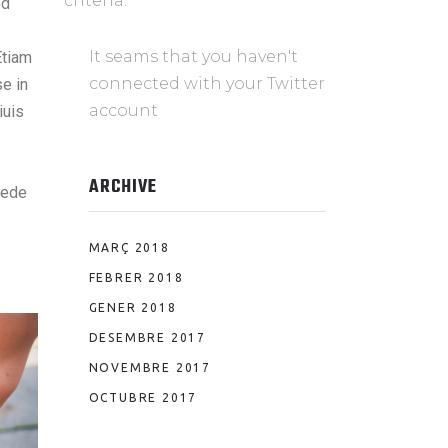
criteria.
ed
It seams that you haven't
Etiam
connected with your Twitter
e in
account
iuis
ARCHIVE
pede
MARÇ 2018
FEBRER 2018
GENER 2018
DESEMBRE 2017
NOVEMBRE 2017
OCTUBRE 2017