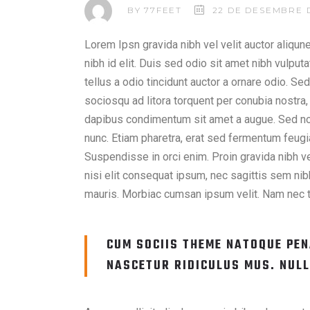
BY
77FEET
22 DE DESEMBRE D
Lorem Ipsn gravida nibh vel velit auctor aliqu
nibh id elit. Duis sed odio sit amet nibh vulp
tellus a odio tincidunt auctor a ornare odio. Sed
sociosqu ad litora torquent per conubia nostra,
dapibus condimentum sit amet a augue. Sed no
nunc. Etiam pharetra, erat sed fermentum feugi
Suspendisse in orci enim. Proin gravida nibh vel
nisi elit consequat ipsum, nec sagittis sem nibh
mauris. Morbiac cumsan ipsum velit. Nam nec tel
CUM SOCIIS THEME NATOQUE PEN
NASCETUR RIDICULUS MUS. NULL