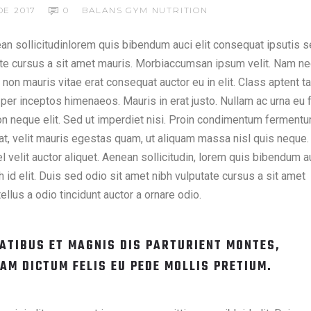
E 2017
0
BALANS
GYM
NUTRITION
nean sollicitudinlorem quis bibendum auci elit consequat ipsutis 
utate cursus a sit amet mauris. Morbiaccumsan ipsum velit. Nam n
 non mauris vitae erat consequat auctor eu in elit. Class aptent ta
 per inceptos himenaeos. Mauris in erat justo. Nullam ac urna eu f
n neque elit. Sed ut imperdiet nisi. Proin condimentum ferment
at, velit mauris egestas quam, ut aliquam massa nisl quis neque.
 velit auctor aliquet. Aenean sollicitudin, lorem quis bibendum a
 id elit. Duis sed odio sit amet nibh vulputate cursus a sit amet
lus a odio tincidunt auctor a ornare odio.
ATIBUS ET MAGNIS DIS PARTURIENT MONTES,
AM DICTUM FELIS EU PEDE MOLLIS PRETIUM.