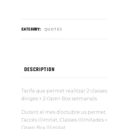
CATEGORY:
QUOTES
DESCRIPTION
Tarifa que permet realitzar 2 classes
diriges + 2 Open Box setmanals.
Durant el mes d’octubre us permet
l’accés il·limitat, Classes il·limitades +
Open Box Il·limitat.