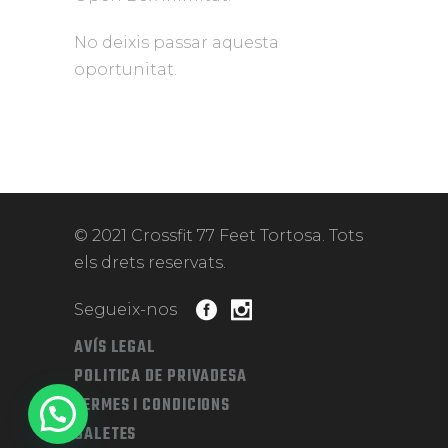
No deixis passar aquesta
oportunitat.
© 2021 Crossfit 77 Feet Tortosa. Tots
els drets reservats.
Segueix-nos
AVÍS LEGAL
POLITICA DE PRIVADESA
TERMES I CONDICIONS
GALETES