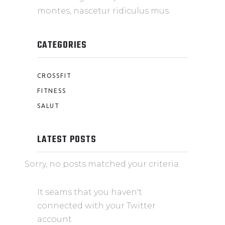
montes, nascetur ridiculus mus.
CATEGORIES
CROSSFIT
FITNESS
SALUT
LATEST POSTS
Sorry, no posts matched your criteria.
It seams that you haven't
connected with your Twitter
account