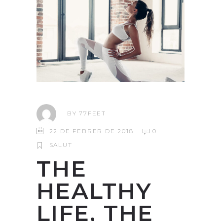
BY
77FEET
22 DE FEBRER DE 2018
0
SALUT
THE
HEALTHY
LIFE, THE